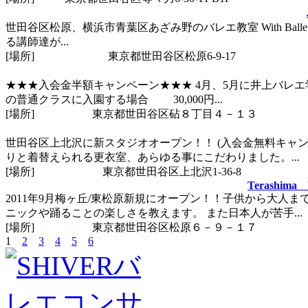
世田谷区松原、横浜市青葉区あざみ野のバレエ教室 With Ballet
る講師達が...
[場所]
東京都世田谷区松原6-9-17
★★★入会金半額キャンペーン★★★ 4月、5月に井上バレエ
の普通クラスに入園する場合 30,000円...
[場所]
東京都世田谷区砧８丁目４－１３
世田谷区上北沢に新スタジオオープン！！ (入会金無料キャ
りと着替えられる更衣室、あらゆる事にこだわりました。...
[場所]
東京都世田谷区上北沢1-36-8
Terashima 
2011年9月梅ヶ丘/東松原新規にオープン！！子供から大人
ニックや踊ることの楽しさを教えます。 また日本人が苦手...
[場所]
東京都世田谷区松原６－９－１７
1
2
3
4
5
6