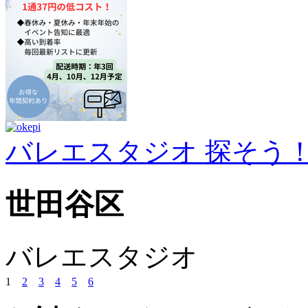
バレエスタジオ 探そう
世田谷区
バレエスタジオ
1
2
3
4
5
6