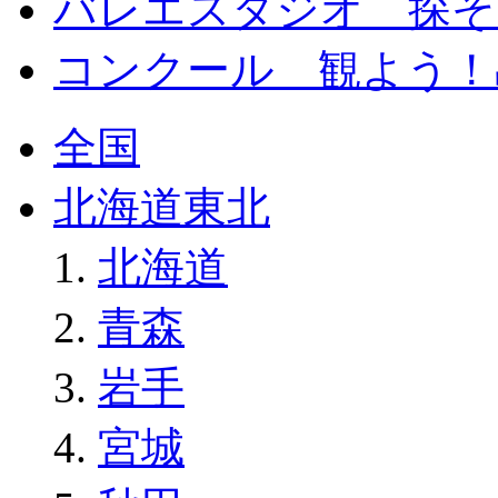
バレエスタジオ 探そ
コンクール 観よう！
全国
北海道東北
北海道
青森
岩手
宮城