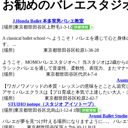
お勧めのバレエスタジ
J.Honda Ballet 本多実男バレエ教室
[場所]
東京都世田谷区上野毛1-3-12
A classical ballet school へ ようこそ！ バ
す。 ...
[場所]
東京都世田谷区松原1-38-28
ようこそ、MOMOバレエスタジオへ！ 当スタジオは2歳か
ラシックバレエを通して音楽性、柔軟性、表現力、またマナー.
[場所]
東京都世田谷区代沢4-7-4
Asam
【ワガノワメソッドの本質・レッスンの意味をとことん追究
アサミバレエクラスは【プロ育成と本気で上達したい大人・ジュ
[場所]
東京都世田谷区松原2-42-7
STUDIO isotope（スタジオ アイソトープ）
[場所]
東京都世田谷区北烏山1-12-4 1階
Ayumi Ballet Studio
バレエが夢を見つけ叶える場所になりますように…。 バレ
[場所]
東京都世田谷区等々力6-30-11 B1F