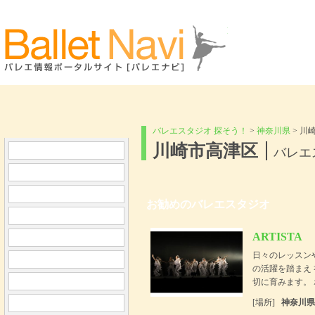
Ballet Navi バレ
バレエスタジオ 探そう！
>
神奈川県
> 川
川崎市高津区
バレエ
お勧めのバレエスタジオ
ARTISTA
日々のレッスン
の活躍を踏まえ
切に育みます。 ホームペ
[場所]
神奈川県