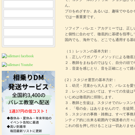
ん。
プロをめざすか、あるいは、趣味でやるか
では一番重要です。
ソフィア・バレエ・アカデミーでは、正し
と個性に合わせて、徹底的に基礎を指導し
国内でも、海外でも、どこでも通用する基
（１）レッスンの基本方針：
１．正しいワガノワ・メソッドによる徹底
２．教師をまねるのではなく、自分の頭で
３．音楽を感じとり、音を正確にとって踊
(２）スタジオ運営の基本方針：
１．幼児・児童から大人まで、バレエを愛
２．レッスンにおいては、すべての生徒は
いじめは徹底的に排除します。
３．教師と生徒は、スタジオでのレッスン
４．「母の会」はありませんので、生徒間
５．スタジオの事務・雑務は、すべて事務
ンティア的に出来る範囲内で保護者の方々
これの役を押し付けることは一切ありませ