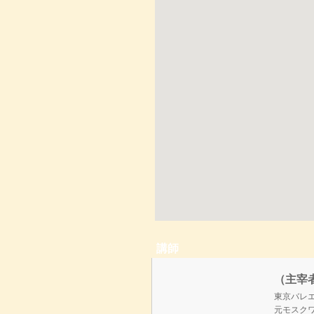
講師
（主宰
東京バレ
元モスク